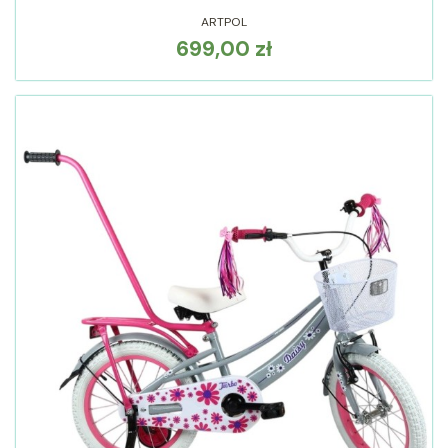
ARTPOL
699,00 zł
Cena