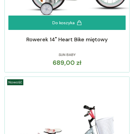
Do koszyka
Rowerek 14" Heart Bike miętowy
SUN BABY
689,00 zł
Cena
Nowość