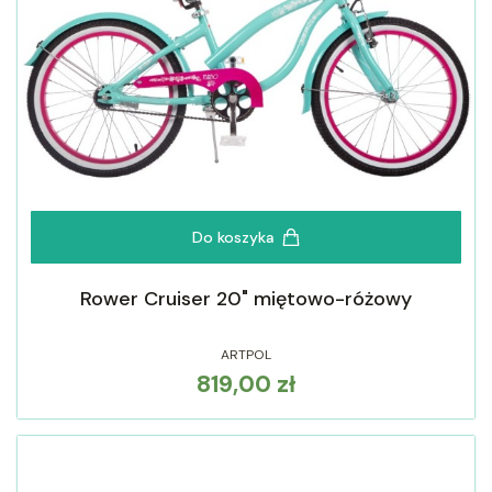
Do koszyka
Rower Cruiser 20" miętowo-różowy
ARTPOL
819,00 zł
Cena