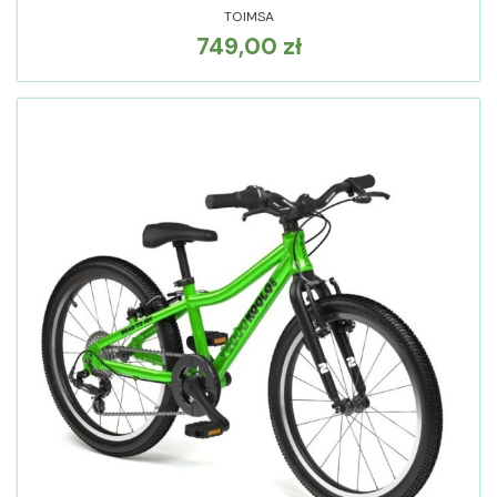
TOIMSA
749,00 zł
Cena