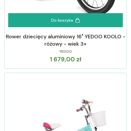
Do koszyka
Rower dziecięcy aluminiowy 16" YEDOO KOOLO -
różowy - wiek 3+
YEDOO
1 679,00 zł
Cena