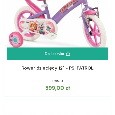
Do koszyka
Rower dziecięcy 12" - PSI PATROL
TOIMSA
599,00 zł
Cena