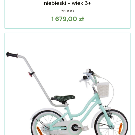
niebieski - wiek 3+
YEDOO
1 679,00 zł
Cena