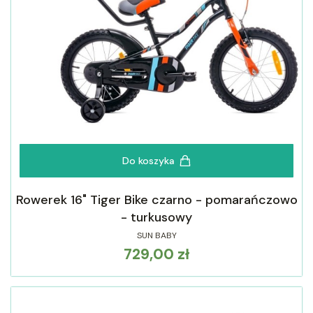
Do koszyka
Rowerek 16" Tiger Bike czarno - pomarańczowo
- turkusowy
SUN BABY
729,00 zł
Cena