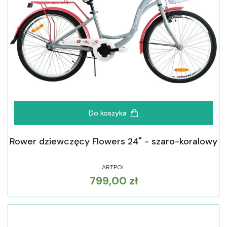
Do koszyka
Rower dziewczęcy Flowers 24" - szaro-koralowy
ARTPOL
799,00 zł
Cena