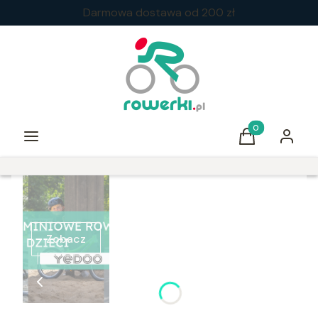
Darmowa dostawa od 200 zł
Produkty w kos
Menu
Koszyk
Zaloguj 
Zobacz