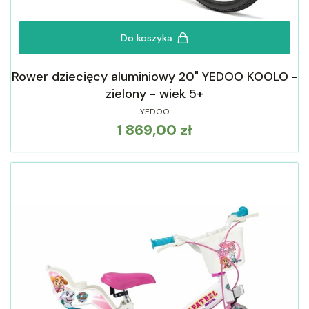
Do koszyka
Rower dziecięcy aluminiowy 20" YEDOO KOOLO -
zielony - wiek 5+
YEDOO
1 869,00 zł
Cena