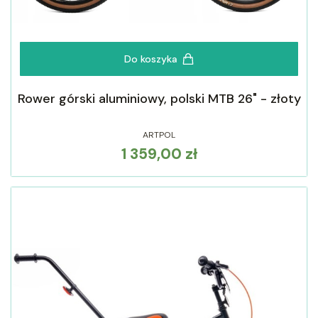
Do koszyka
Rower górski aluminiowy, polski MTB 26" - złoty
ARTPOL
1 359,00 zł
Cena