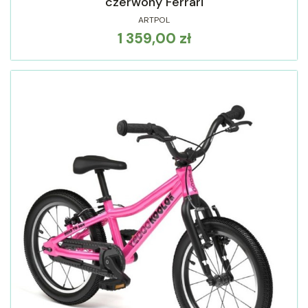
czerwony Ferrari
ARTPOL
1 359,00 zł
Cena