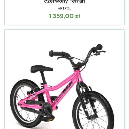
czerwony Ferrari
ARTPOL
1 359,00 zł
Cena