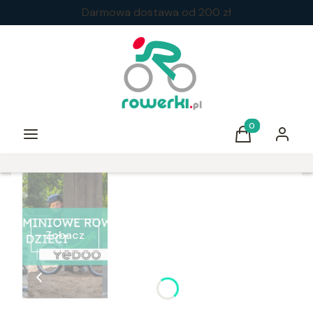
Darmowa dostawa od 200 zł
Produkty w kos
Menu
Koszyk
Zaloguj 
Zobacz