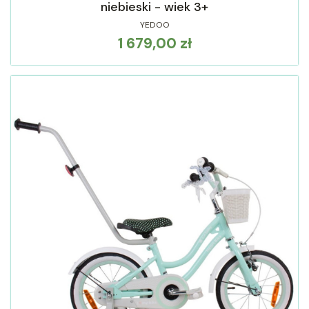
niebieski - wiek 3+
YEDOO
1 679,00 zł
Cena