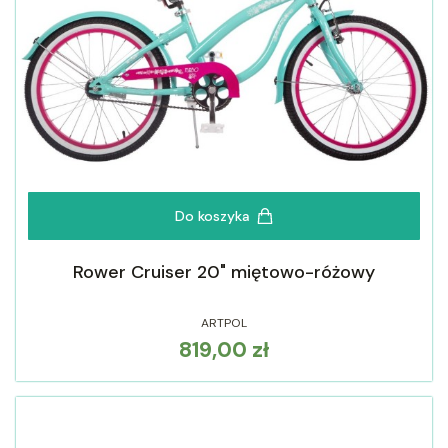
Do koszyka
Rower Cruiser 20" miętowo-różowy
ARTPOL
819,00 zł
Cena