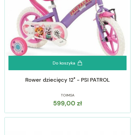
Do koszyka
Rower dziecięcy 12" - PSI PATROL
TOIMSA
599,00 zł
Cena