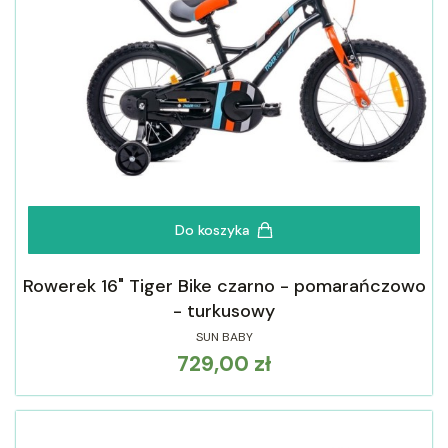
Do koszyka
Rowerek 16" Tiger Bike czarno - pomarańczowo
- turkusowy
SUN BABY
729,00 zł
Cena