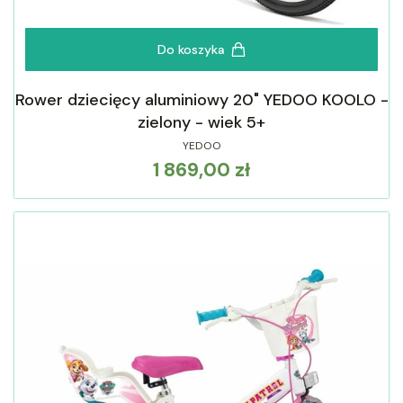
Do koszyka
Rower dziecięcy aluminiowy 20" YEDOO KOOLO -
zielony - wiek 5+
YEDOO
1 869,00 zł
Cena