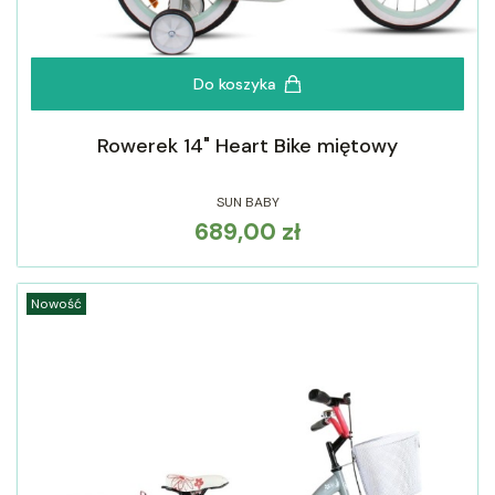
Do koszyka
Rowerek 14" Heart Bike miętowy
SUN BABY
689,00 zł
Cena
Nowość