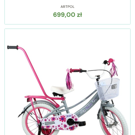
ARTPOL
699,00 zł
Cena