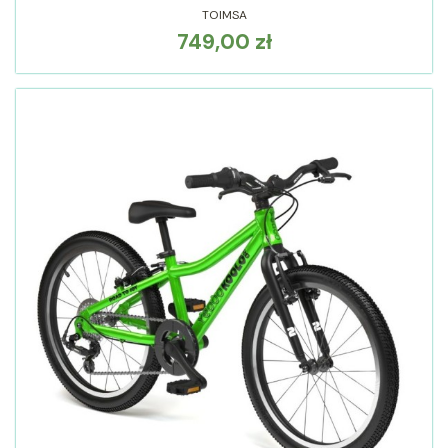
TOIMSA
749,00 zł
Cena