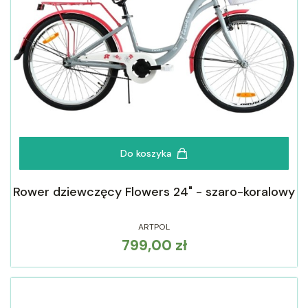
Do koszyka
Rower dziewczęcy Flowers 24" - szaro-koralowy
ARTPOL
799,00 zł
Cena