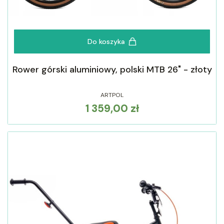
Do koszyka
Rower górski aluminiowy, polski MTB 26" - złoty
ARTPOL
1 359,00 zł
Cena