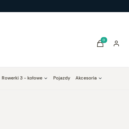
Produkty w kos
Koszyk
Zaloguj 
Rowerki 3 - kołowe
Pojazdy
Akcesoria