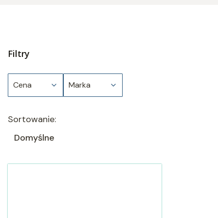
Filtry
Cena
Marka
Koniec filtrów
Lista produktów
Sortowanie:
Domyślne