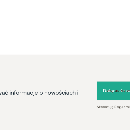
Dołącz do n
Twój adres e
wać informacje o nowościach i
Akceptuję Regulamin