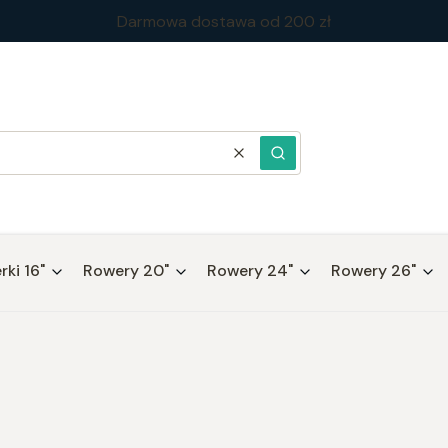
Darmowa dostawa od 200 zł
Wyczyść
Szukaj
ki 16"
Rowery 20"
Rowery 24"
Rowery 26"