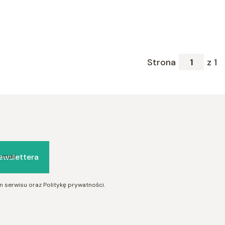
Strona
z 1
ewslettera
-mail
 serwisu oraz Politykę prywatności.