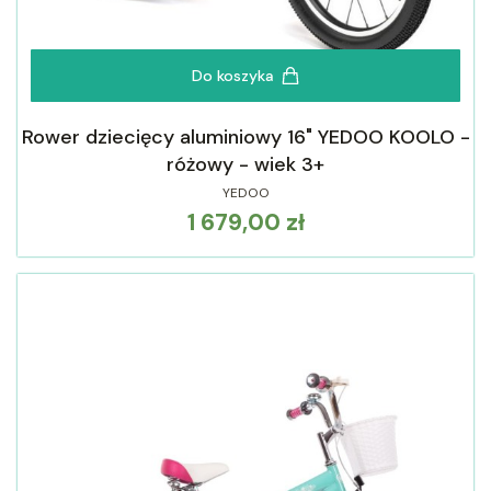
Do koszyka
Rower dziecięcy aluminiowy 16" YEDOO KOOLO -
różowy - wiek 3+
YEDOO
1 679,00 zł
Cena