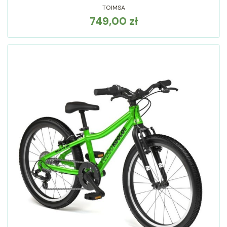
TOIMSA
749,00 zł
Cena