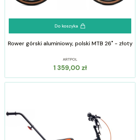
Do koszyka
Rower górski aluminiowy, polski MTB 26" - złoty
ARTPOL
1 359,00 zł
Cena