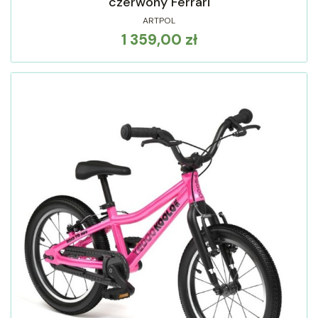
czerwony Ferrari
ARTPOL
1 359,00 zł
Cena