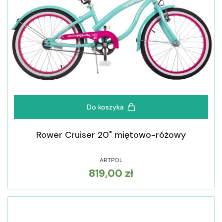
Do koszyka
Rower Cruiser 20" miętowo-różowy
ARTPOL
819,00 zł
Cena