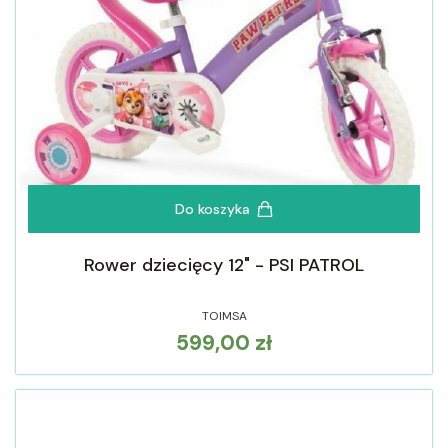
Do koszyka
Rower dziecięcy 12" - PSI PATROL
TOIMSA
599,00 zł
Cena