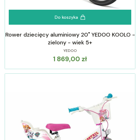
Do koszyka
Rower dziecięcy aluminiowy 20" YEDOO KOOLO -
zielony - wiek 5+
YEDOO
1 869,00 zł
Cena