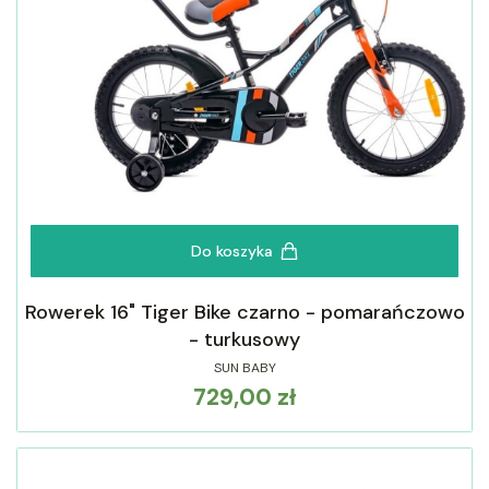
Do koszyka
Rowerek 16" Tiger Bike czarno - pomarańczowo
- turkusowy
SUN BABY
729,00 zł
Cena