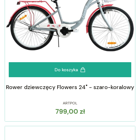
Do koszyka
Rower dziewczęcy Flowers 24" - szaro-koralowy
ARTPOL
799,00 zł
Cena