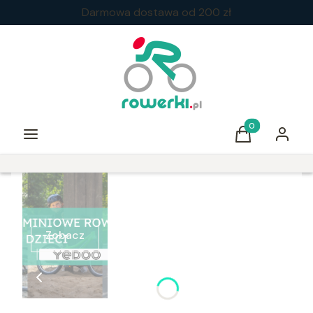
Darmowa dostawa od 200 zł
Produkty w kos
Menu
Koszyk
Zaloguj 
Zobacz