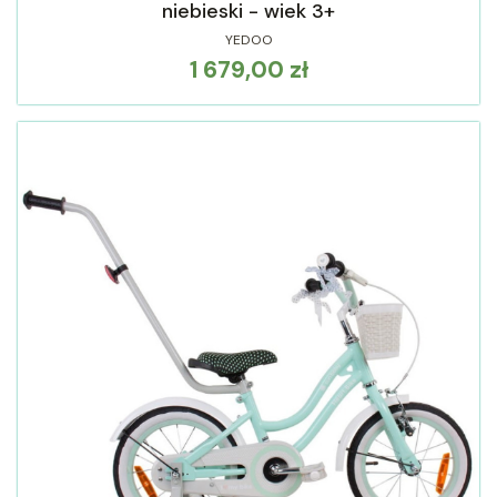
niebieski - wiek 3+
YEDOO
1 679,00 zł
Cena