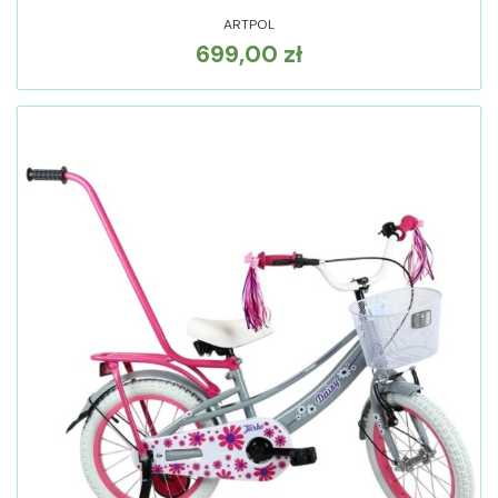
ARTPOL
699,00 zł
Cena