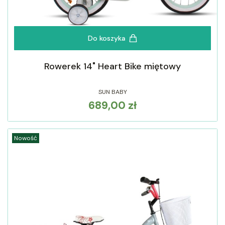
Do koszyka
Rowerek 14" Heart Bike miętowy
SUN BABY
689,00 zł
Cena
Nowość