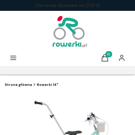
Darmowa dostawa od 200 zł
Produkty w kos
Menu
Koszyk
Zaloguj 
Strona główna
Rowerki 14"