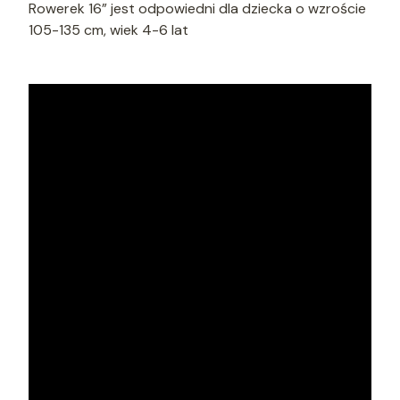
Rowerek 16” jest odpowiedni dla dziecka o wzroście
105-135 cm, wiek 4-6 lat