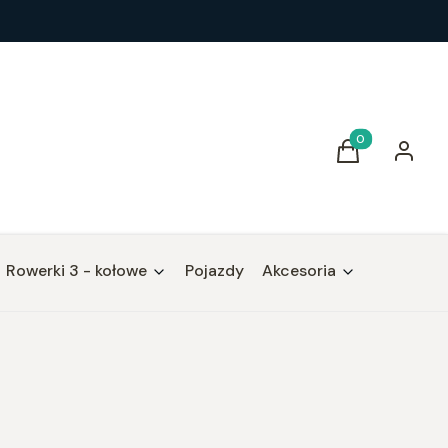
Produkty w kos
Koszyk
Zaloguj 
Rowerki 3 - kołowe
Pojazdy
Akcesoria