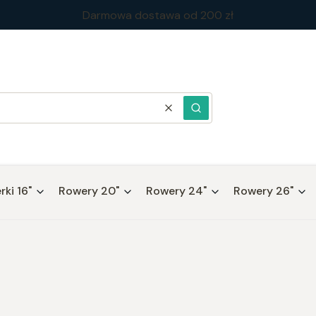
Darmowa dostawa od 200 zł
Wyczyść
Szukaj
ki 16"
Rowery 20"
Rowery 24"
Rowery 26"