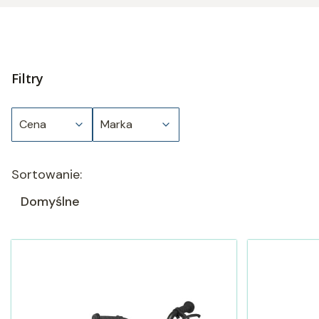
Filtry
Cena
Marka
Koniec filtrów
Lista produktów
Sortowanie:
Domyślne