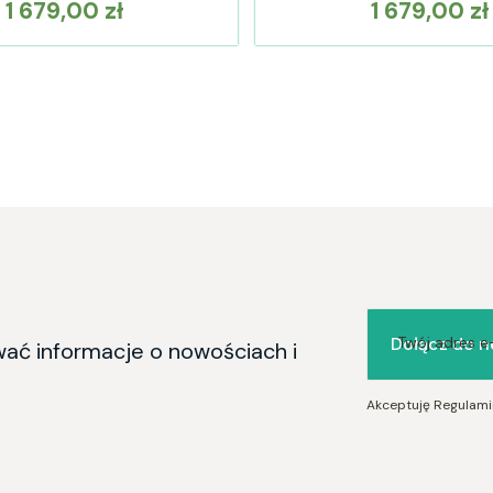
1 679,00 zł
1 679,00 zł
Cena
Cena
Dołącz do n
Twój adres e
wać informacje o nowościach i
Akceptuję Regulamin