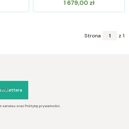
1 679,00 zł
Cena
Strona
z 1
ewslettera
-mail
 serwisu oraz Politykę prywatności.