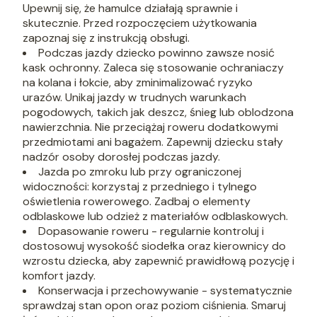
Upewnij się, że hamulce działają sprawnie i
skutecznie. Przed rozpoczęciem użytkowania
zapoznaj się z instrukcją obsługi.
Podczas jazdy dziecko powinno zawsze nosić
kask ochronny. Zaleca się stosowanie ochraniaczy
na kolana i łokcie, aby zminimalizować ryzyko
urazów. Unikaj jazdy w trudnych warunkach
pogodowych, takich jak deszcz, śnieg lub oblodzona
nawierzchnia. Nie przeciążaj roweru dodatkowymi
przedmiotami ani bagażem. Zapewnij dziecku stały
nadzór osoby dorosłej podczas jazdy.
Jazda po zmroku lub przy ograniczonej
widoczności: korzystaj z przedniego i tylnego
oświetlenia rowerowego. Zadbaj o elementy
odblaskowe lub odzież z materiałów odblaskowych.
Dopasowanie roweru - regularnie kontroluj i
dostosowuj wysokość siodełka oraz kierownicy do
wzrostu dziecka, aby zapewnić prawidłową pozycję i
komfort jazdy.
Konserwacja i przechowywanie - systematycznie
sprawdzaj stan opon oraz poziom ciśnienia. Smaruj