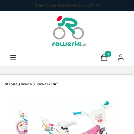
Darmowa dostawa od 200 zł
Produkty w kos
Menu
Koszyk
Zaloguj 
Strona główna
Rowerki 14"